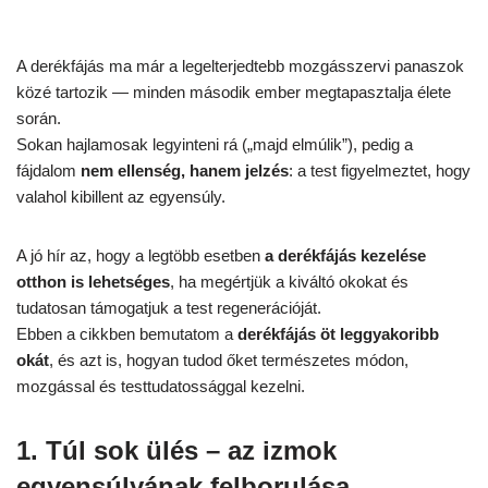
A derékfájás ma már a legelterjedtebb mozgásszervi panaszok
közé tartozik — minden második ember megtapasztalja élete
során.
Sokan hajlamosak legyinteni rá („majd elmúlik”), pedig a
fájdalom
nem ellenség, hanem jelzés
: a test figyelmeztet, hogy
valahol kibillent az egyensúly.
A jó hír az, hogy a legtöbb esetben
a derékfájás kezelése
otthon is lehetséges
, ha megértjük a kiváltó okokat és
tudatosan támogatjuk a test regenerációját.
Ebben a cikkben bemutatom a
derékfájás öt leggyakoribb
okát
, és azt is, hogyan tudod őket természetes módon,
mozgással és testtudatossággal kezelni.
1. Túl sok ülés – az izmok
egyensúlyának felborulása