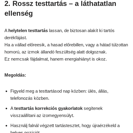
2. Rossz testtartás – a láthatatlan
ellenség
A
helytelen testtartás
lassan, de biztosan alakít ki tartós
derékfájást.
Ha a vállad előreesik, a hasad előrebillen, vagy a hátad túlzottan
homorú, az izmok állandó feszültség alatt dolgoznak.
Ez nemcsak fájdalmat, hanem energiahiányt is okoz.
Megoldás:
Figyeld meg a testtartásod nap közben: ülés, állás,
telefonozás közben.
A
testtartás korrekciós gyakorlatok
segítenek
visszaállítani az izomegyensúlyt.
Használj falnál végzett tartástesztet, hogy újraérzékeld a
helyes pozíciót.