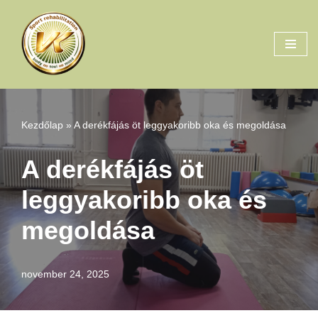
Skip
to
content
Kezdőlap
»
A derékfájás öt leggyakoribb oka és megoldása
A derékfájás öt
leggyakoribb oka és
megoldása
november 24, 2025