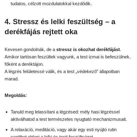
tudatos, célzott mozdulatokkal kezdődik.
4. Stressz és lelki feszültség – a
derékfájás rejtett oka
Kevesen gondolnák, de a
stressz is okozhat derékfájást
.
Amikor tartósan feszültek vagyunk, a test izmai is befeszülnek,
főként a deréktájon.
A légzés felületessé válik, és a test „védekező” állapotban
marad.
Megoldás:
Tanuld meg lelassítani a légzésed: mély hasi légzéssel
aktiválhatod a test természetes nyugtató mechanizmusait.
A relaxáció, meditáció, vagy akár egy esti nyújtó rutin
segíthet oldani a lelki és testi feszültséget.