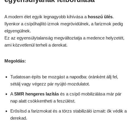
A modern élet egyik legnagyobb kihívása a
hosszú ülés
.
Ilyenkor a csípőhajlító izmok megrövidülnek, a farizmok pedig
elgyengülnek.
Ez az egyensúlytalanság megváltoztatja a medence helyzetét,
ami közvetlenül terheli a derekat.
Megoldás:
Tudatosan építs be mozgást a napodba: óránként állj fel,
sétálj vagy végezz pár nyújtó mozdulatot.
A
SMR hengeres lazítás
és a csípő mobilizálása már pár
nap alatt csökkentheti a feszülést.
Erősítsd a farizmokat és a törzs stabilizáló izmait: ők védik a
derekad.