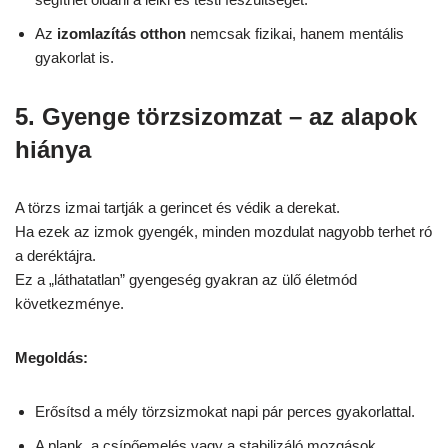
Az
izomlazítás otthon
nemcsak fizikai, hanem mentális
gyakorlat is.
5. Gyenge törzsizomzat – az alapok
hiánya
A törzs izmai tartják a gerincet és védik a derekat.
Ha ezek az izmok gyengék, minden mozdulat nagyobb terhet ró
a deréktájra.
Ez a „láthatatlan” gyengeség gyakran az ülő életmód
következménye.
Megoldás:
Erősítsd a mély törzsizmokat napi pár perces gyakorlattal.
A plank, a csípőemelés vagy a stabilizáló mozgások