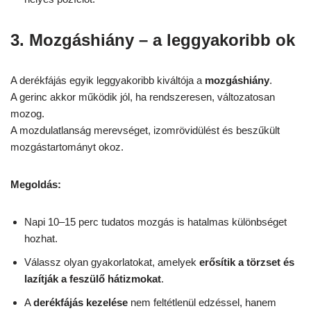
3. Mozgáshiány – a leggyakoribb ok
A derékfájás egyik leggyakoribb kiváltója a
mozgáshiány
.
A gerinc akkor működik jól, ha rendszeresen, változatosan
mozog.
A mozdulatlanság merevséget, izomrövidülést és beszűkült
mozgástartományt okoz.
Megoldás:
Napi 10–15 perc tudatos mozgás is hatalmas különbséget
hozhat.
Válassz olyan gyakorlatokat, amelyek
erősítik a törzset és
lazítják a feszülő hátizmokat
.
A
derékfájás kezelése
nem feltétlenül edzéssel, hanem