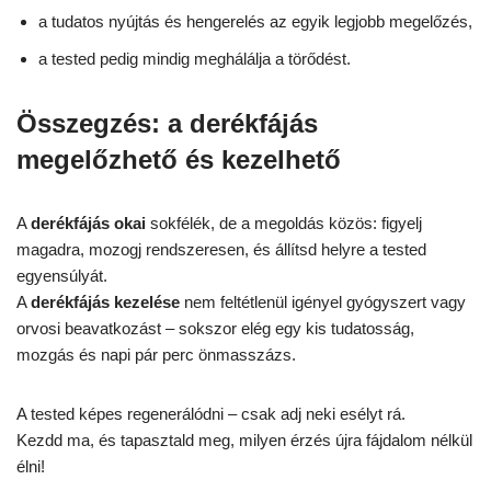
a tudatos nyújtás és hengerelés az egyik legjobb megelőzés,
a tested pedig mindig meghálálja a törődést.
Összegzés: a derékfájás
megelőzhető és kezelhető
A
derékfájás okai
sokfélék, de a megoldás közös: figyelj
magadra, mozogj rendszeresen, és állítsd helyre a tested
egyensúlyát.
A
derékfájás kezelése
nem feltétlenül igényel gyógyszert vagy
orvosi beavatkozást – sokszor elég egy kis tudatosság,
mozgás és napi pár perc önmasszázs.
A tested képes regenerálódni – csak adj neki esélyt rá.
Kezdd ma, és tapasztald meg, milyen érzés újra fájdalom nélkül
élni!