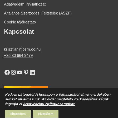
Adatvédelmi Nyilatkozat
Általános Szerződési Feltételek (ÁSZF)
Cookie tájékoztató
Kapcsolat
krisztian@bsm.co.hu
+36 30 664 9479​
Kedves Látogató! A honlapon a felhasználói élmény érdekében
sütiket alkalmazunk. Az oldal megfelelő működéséhez kérjük
fogadja el
Adatvédelmi Nyilatkozatunkat.
Elfogadom
Elutasítom
Neve
| Powered by
WordPress