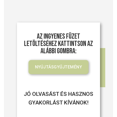
Az ingyenes füzet
letöltéséhez kattintson az
alábbi gombra:
NYÚJTÁSGYŰJTEMÉNY
JÓ OLVASÁST ÉS HASZNOS
GYAKORLÁST KÍVÁNOK!