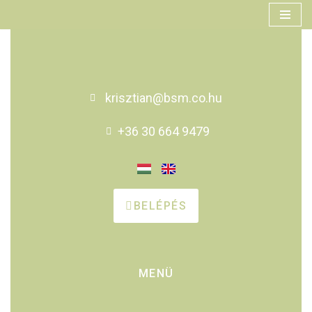
Skip
to
content
krisztian@bsm.co.hu
+36 30 664 9479
BELÉPÉS
MENÜ