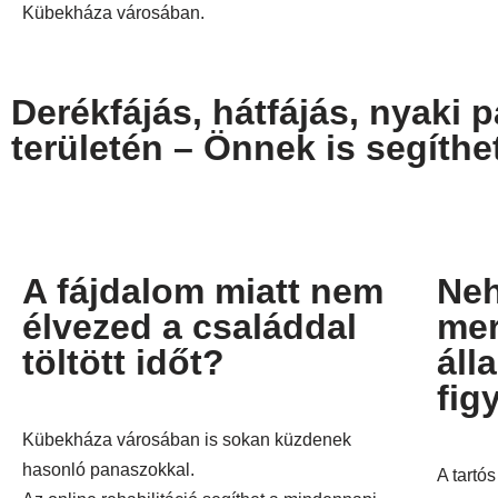
Kübekháza városában.
Derékfájás, hátfájás, nyaki
területén – Önnek is segíth
A fájdalom miatt nem
Neh
élvezed a családdal
mer
töltött időt?
áll
fig
Kübekháza városában is sokan küzdenek
hasonló panaszokkal.
A tartós