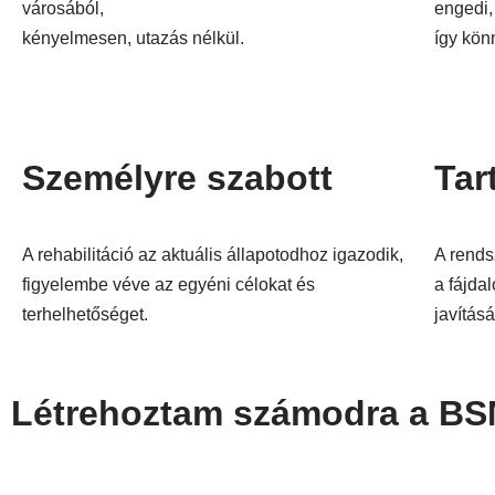
városából,
engedi,
kényelmesen, utazás nélkül.
így kön
Személyre szabott
Tar
A rehabilitáció az aktuális állapotodhoz igazodik,
A rends
figyelembe véve az egyéni célokat és
a fájda
terhelhetőséget.
javítás
Létrehoztam számodra a BSM