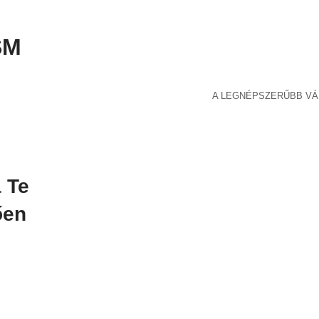
SM
A LEGNÉPSZERŰBB VÁ
 Te
ően