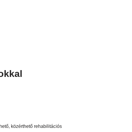
okkal
ető, közérthető rehabilitációs