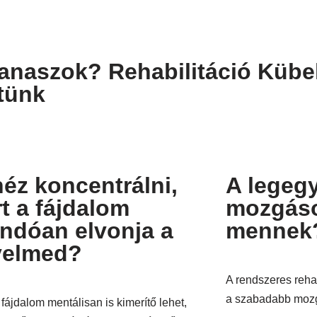
 panaszok? Rehabilitáció Küb
etünk
éz koncentrálni,
A legeg
t a fájdalom
mozgáso
andóan elvonja a
mennek
yelmed?
A rendszeres rehab
a szabadabb mozg
 fájdalom mentálisan is kimerítő lehet,