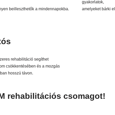
gyakorlatok,
nyen beilleszthetők a mindennapokba.
amelyeket bárki el
tós
zeres rehabilitáció segíthet
lom csökkentésében és a mozgás
ában hosszú távon.
 rehabilitációs csomagot!