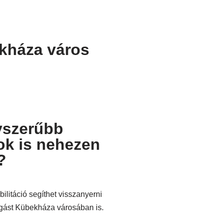
ekháza város
yszerűbb
k is nehezen
?
ilitáció segíthet visszanyerni
ást Kübekháza városában is.