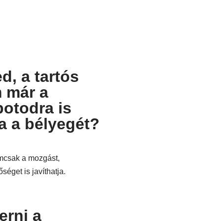
d, a tartós
m már a
apotodra is
a a bélyegét?
emcsak a mozgást,
éget is javíthatja.
erni a