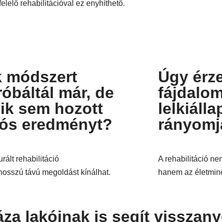
elelő rehabilitációval ez enyhíthető.
 módszert
Úgy érze
róbáltál már, de
fájdalo
ik sem hozott
lelkiáll
tós eredményt?
rányomj
urált rehabilitáció
A rehabilitáció n
 hosszú távú megoldást kínálhat.
hanem az életminős
za lakóinak is segít visszany