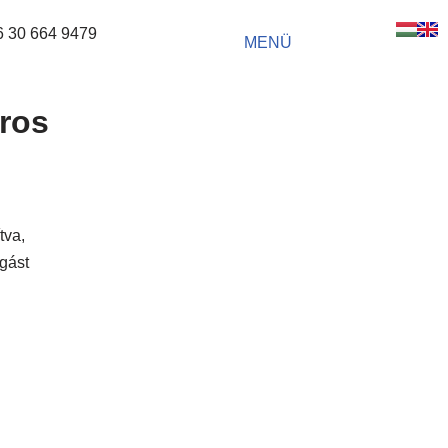
6 30 664 9479
MENÜ
ros
tva,
gást