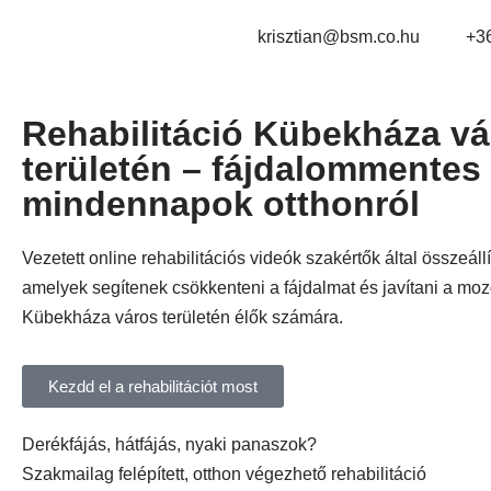
krisztian@bsm.co.hu
+3
Rehabilitáció Kübekháza vá
területén – fájdalommentes
mindennapok otthonról
Vezetett online rehabilitációs videók szakértők által összeállí
amelyek segítenek csökkenteni a fájdalmat és javítani a moz
Kübekháza város területén élők számára.
Kezdd el a rehabilitációt most
Derékfájás, hátfájás, nyaki panaszok?
Szakmailag felépített, otthon végezhető rehabilitáció