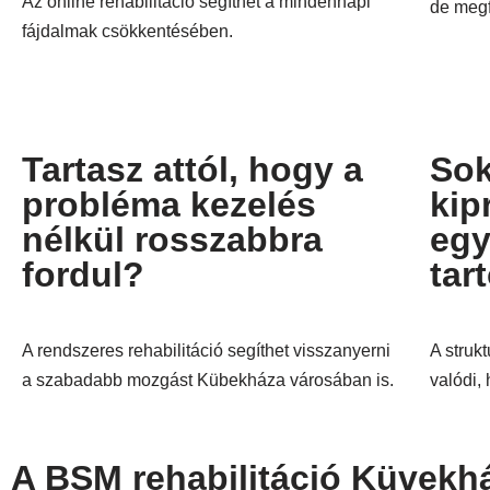
Az online rehabilitáció segíthet a mindennapi
de megf
fájdalmak csökkentésében.
Tartasz attól, hogy a
Sok
probléma kezelés
kip
nélkül rosszabbra
egy
fordul?
tar
A rendszeres rehabilitáció segíthet visszanyerni
A strukt
a szabadabb mozgást Kübekháza városában is.
valódi,
A BSM rehabilitáció Küvekhá