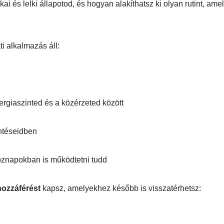
kai és lelki állapotod, és hogyan alakíthatsz ki olyan rutint, am
i alkalmazás áll:
ergiaszinted és a közérzeted között
öntéseidben
öznapokban is működtetni tudd
hozzáférést
kapsz, amelyekhez később is visszatérhetsz: