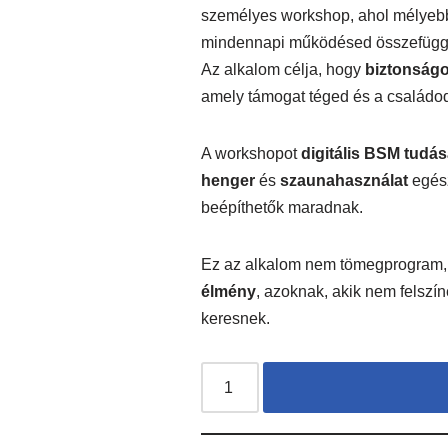
személyes workshop, ahol mélyebb
mindennapi működésed összefüggé
Az alkalom célja, hogy
biztonságo
amely támogat téged és a családo
A workshopot
digitális BSM tudá
henger
és
szaunahasználat
egész
beépíthetők maradnak.
Ez az alkalom nem tömegprogram
élmény
, azoknak, akik nem felszí
keresnek.