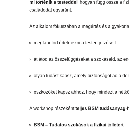
mi történik a testeddel
, hogyan függ össze a fizi
családodat egyaránt.
Az alkalom fókuszában a megértés és a gyakorlat
megtanulod értelmezni a tested jelzéseit
átlátod az összefüggéseket a szokásaid, az en
olyan tudást kapsz, amely biztonságot ad a d
eszközöket kapsz ahhoz, hogy mindezt a hétk
A workshop részeként
teljes BSM tudásanyag-
BSM – Tudatos szokások a fizikai jóllétért