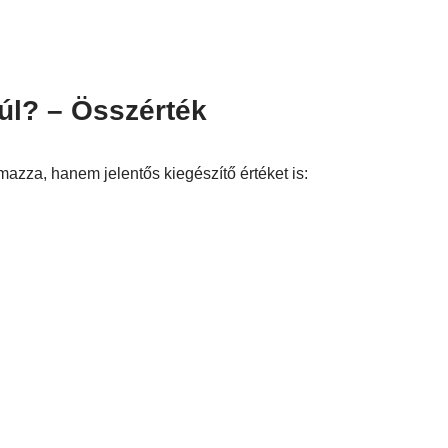
úl? – Összérték
azza, hanem jelentős kiegészítő értéket is: