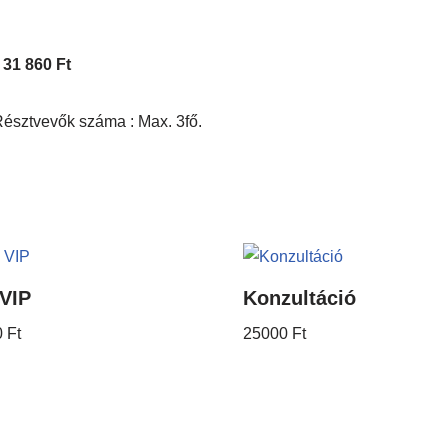
 31 860 Ft
. Résztvevők száma : Max. 3fő.
VIP
Konzultáció
0
Ft
25000
Ft