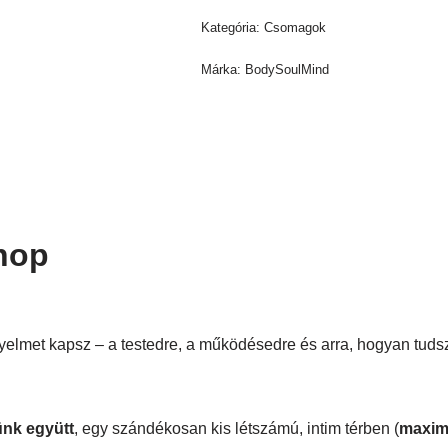
Kategória:
Csomagok
Márka:
BodySoulMind
hop
igyelmet kapsz – a testedre, a működésedre és arra, hogyan tud
tünk együtt
, egy szándékosan kis létszámú, intim térben (
maxim