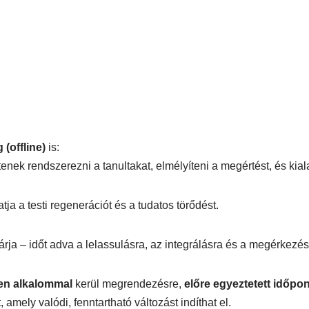
(offline)
is:
enek rendszerezni a tanultakat, elmélyíteni a megértést, és kiala
ja a testi regenerációt és a tudatos törődést.
árja – időt adva a lelassulásra, az integrálásra és a megérkezés
en alkalommal
kerül megrendezésre,
előre egyeztetett időpo
 amely valódi, fenntartható változást indíthat el.