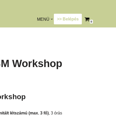
>> Belépés
MENÜ
0
SM Workshop
orkshop
itált létszámú (max. 3 fő)
, 3 órás