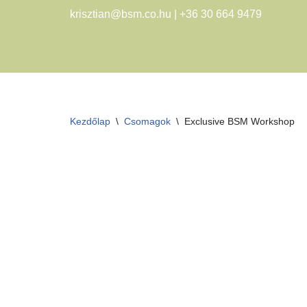
krisztian@bsm.co.hu
|
+36 30 664 9479
Skip
to
content
Kezdőlap
\
Csomagok
\
Exclusive BSM Workshop