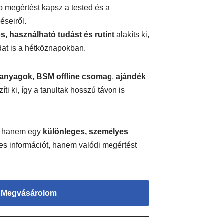
 megértést kapsz a tested és a
seiről.
s, használható tudást és rutint
alakíts ki,
dat is a hétköznapokban.
sanyagok
,
BSM offline csomag
,
ajándék
íti ki, így a tanultak hosszú távon is
, hanem egy
különleges, személyes
nes információt, hanem valódi megértést
Megvásárolom