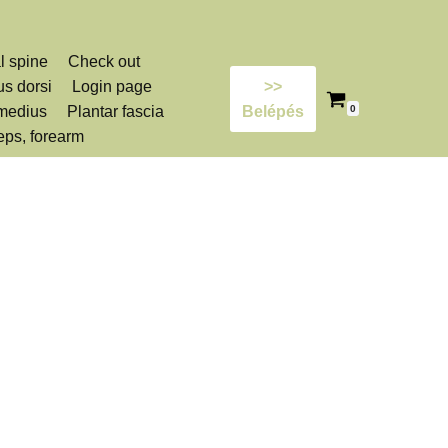
l spine
Check out
us dorsi
Login page
>>
 medius
Plantar fascia
Belépés
0
eps, forearm