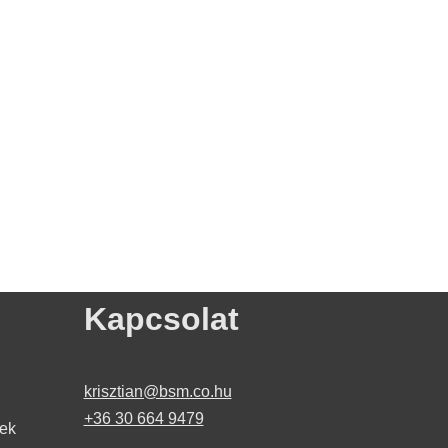
Kapcsolat
krisztian@bsm.co.hu
+36 30 664 9479​
lek