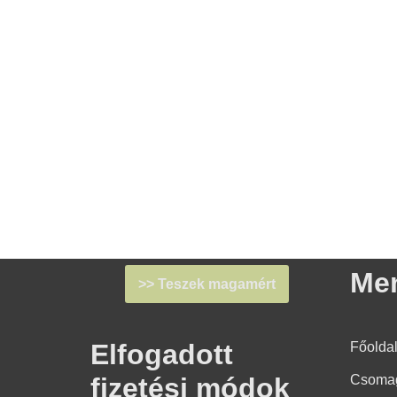
Me
>> Teszek magamért
Elfogadott
Főolda
Csoma
fizetési módok​