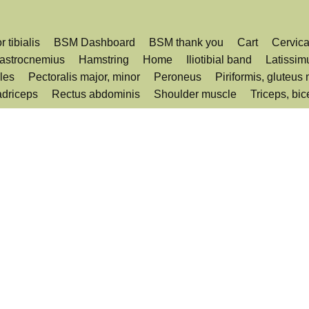
r tibialis
BSM Dashboard
BSM thank you
Cart
Cervica
astrocnemius
Hamstring
Home
Iliotibial band
Latissim
les
Pectoralis major, minor
Peroneus
Piriformis, gluteus
driceps
Rectus abdominis
Shoulder muscle
Triceps, bic