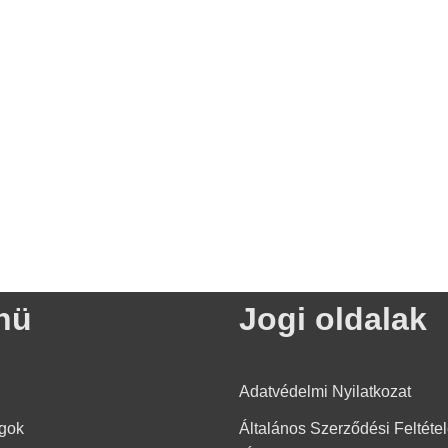
nü
Jogi oldalak​
l
Adatvédelmi Nyilatkozat
gok
Általános Szerződési Feltéte