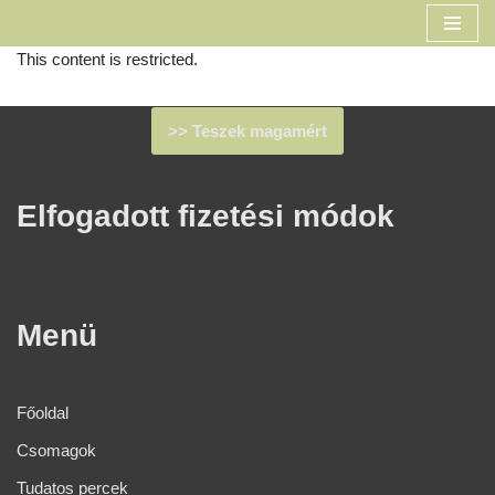
Skip
This content is restricted.
to
content
>> Teszek magamért
Elfogadott fizetési módok​
Menü
Főoldal
Csomagok
Tudatos percek