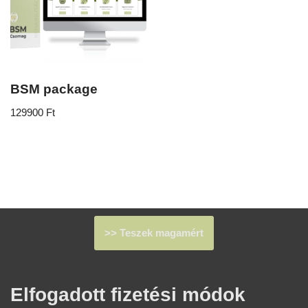
BSM package
129900
Ft
>> Teszek magamért
Elfogadott fizetési módok​