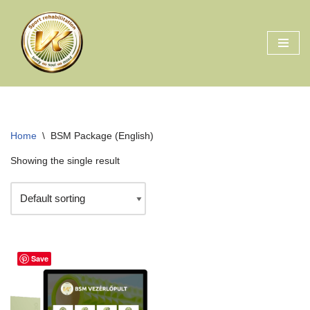
Skip
to
content
Home
\
BSM Package (English)
Showing the single result
Save